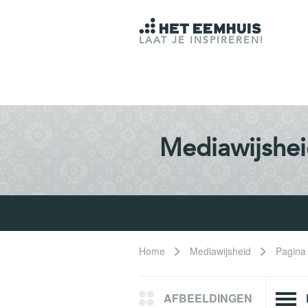
LAAT JE INSPIREREN!
Mediawijshe
Home
Mediawijsheid
Pagina
AFBEELDINGEN