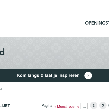
OPENINGS
id
Kom langs & laat je inspireren
 4
LIJST
2
3
Pagina
« Meest recente
...