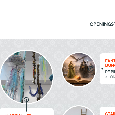
OPENINGS
FANT
DUN
DE B
31 OK
STA