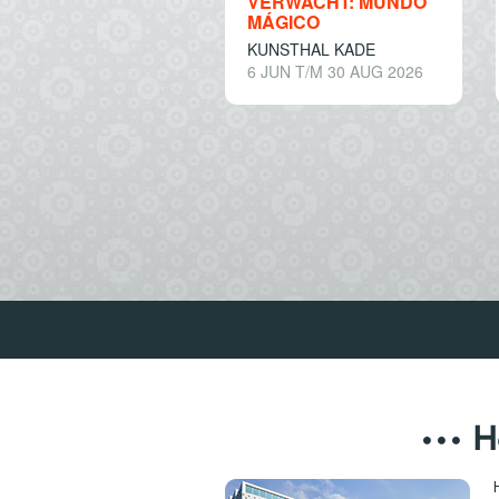
VERWACHT: MUNDO
MÁGICO
KUNSTHAL KADE
6 JUN T/M 30 AUG 2026
H