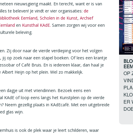
meteen nieuwsgierig maakt. En terecht, want er is van
lles te beleven! Je vindt er vier organisaties:
de
Bibliotheek Eemland
,
Scholen in de Kunst
,
Archief
Eemland
en
Kunsthal KAdE.
Samen zorgen wij voor een
culturele beleving.
en. Zij door naar de vierde verdieping voor het volgen
 jij op zoek naar een stapel boeken. Of lees een krantje
BLO
essobar of Café Bruis. En is iedereen klaar, dan haal je
EEM
Albert Heijn op het plein. Wel zo makkelijk.
OP 
VIN
PLA
een dagje uit met vriendinnen. Bezoek eens een
KLO
al KAdE of loop eens langs het Kunstplein op de vierde
ER 
en? Neem gezellig plaats in KAdEcafé. Met een uitgebreide
DOE
ed glas wijn.
Eemhuis is ook de plek waar je leert schilderen, waar