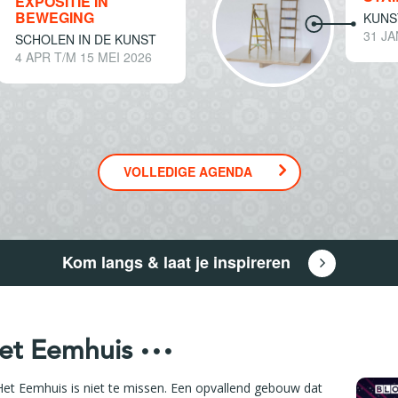
EXPOSITIE IN
BEWEGING
KUNS
31 JA
SCHOLEN IN DE KUNST
4 APR T/M 15 MEI 2026
VOLLEDIGE AGENDA
Kom langs & laat je inspireren
et Eemhuis
Het Eemhuis is niet te missen. Een opvallend gebouw dat