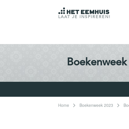
LAAT JE INSPIREREN!
Boekenweek
Home
Boekenweek 2023
Bo