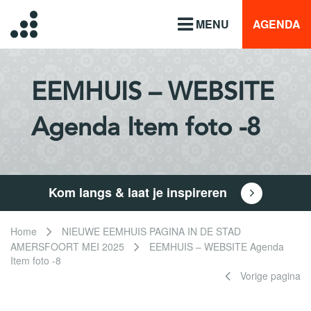
MENU
AGENDA
EEMHUIS – WEBSITE
Agenda Item foto -8
Kom langs & laat je inspireren
Home
NIEUWE EEMHUIS PAGINA IN DE STAD
AMERSFOORT MEI 2025
EEMHUIS – WEBSITE Agenda
Item foto -8
Vorige pagina