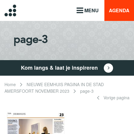
MENU
AGENDA
page-3
Kom langs & laat je inspireren
Home
NIEUWE EEMHUIS PAGINA IN DE STAD
AMERSFOORT NOVEMBER 2023
page-3
Vorige pagina