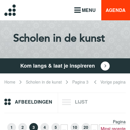
MENU
AGENDA
Scholen in de kunst
Kom langs & laat je inspireren
Home
Scholen in de kunst
Pagina 3
Vorige pagina
AFBEELDINGEN
LIJST
Pagina
1
2
3
4
5
10
20
...
...
Minst recente