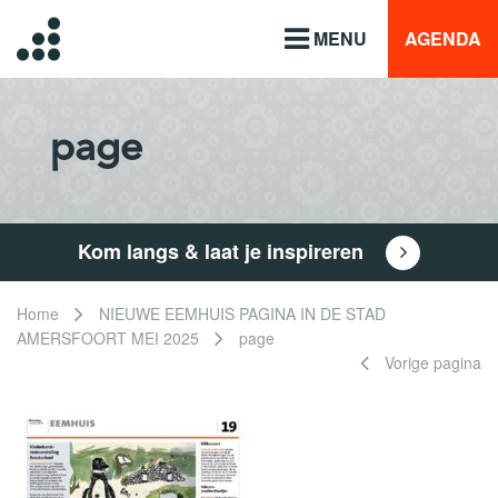
MENU
AGENDA
page
Kom langs & laat je inspireren
Home
NIEUWE EEMHUIS PAGINA IN DE STAD
AMERSFOORT MEI 2025
page
Vorige pagina