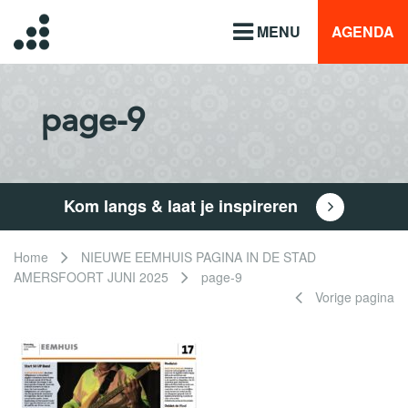
MENU
AGENDA
page-9
Kom langs & laat je inspireren
Home
NIEUWE EEMHUIS PAGINA IN DE STAD
AMERSFOORT JUNI 2025
page-9
Vorige pagina