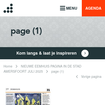
MENU
AGENDA
page (1)
Kom langs & laat je inspireren
Home
NIEUWE EEMHUIS PAGINA IN DE STAD
AMERSFOORT JULI 2025
page (1)
Vorige pagina