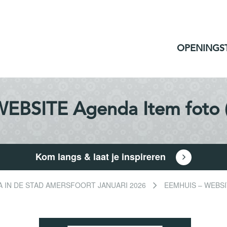
OPENINGS
EBSITE Agenda Item foto (
Kom langs & laat je inspireren
A IN DE STAD AMERSFOORT JANUARI 2026
EEMHUIS – WEBSITE