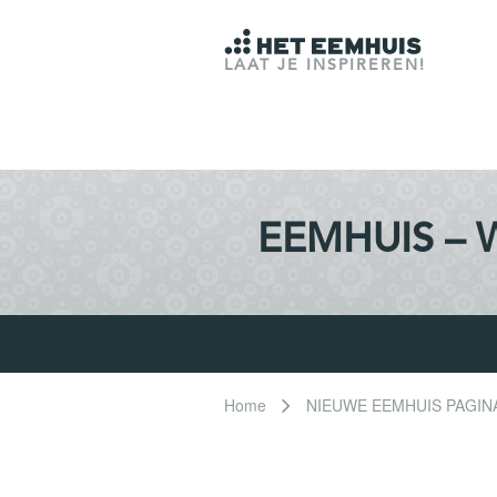
LAAT JE INSPIREREN!
EEMHUIS – W
Home
NIEUWE EEMHUIS PAGIN