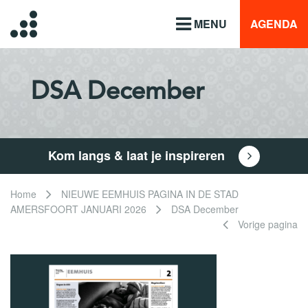
MENU
AGENDA
DSA December
Kom langs & laat je inspireren
Home
NIEUWE EEMHUIS PAGINA IN DE STAD
AMERSFOORT JANUARI 2026
DSA December
Vorige pagina