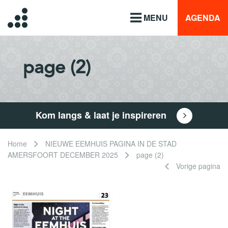
MENU
AGENDA
page (2)
Kom langs & laat je inspireren
Home
NIEUWE EEMHUIS PAGINA IN DE STAD
AMERSFOORT DECEMBER 2025
page (2)
Vorige pagina