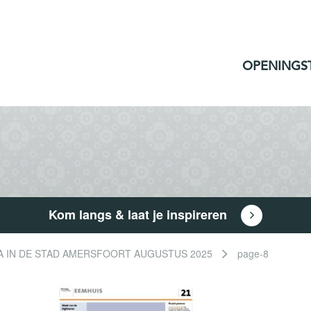
OPENINGS
Kom langs & laat je inspireren
A IN DE STAD AMERSFOORT AUGUSTUS 2025
page-8