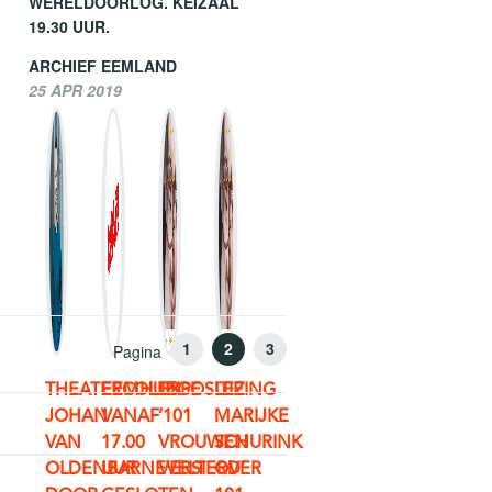
WERELDOORLOG. KEIZAAL
19.30 UUR.
ARCHIEF EEMLAND
25 APR 2019
1
2
3
Pagina
THEATERCOLLEGE
EEMHUIS
EXPOSITIE
LEZING
JOHAN
VANAF
‘101
MARIJKE
VAN
17.00
VROUWEN
SCHURINK
OLDENBARNEVELT
UUR
VERSIERD’
OVER