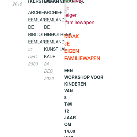
(KERSTVAKANTIE)
(KERSTVAKANTIE).
2018
ARCHIEF
ARCHIEF
EEMLAND,
EEMLAND,
DE
DE
BIBLIOTHEEK
BIBLIOTHEEK
MAAK
EEMLAND
EEMLAND,
JE
31
KUNSTHAL
EIGEN
DEC
KADE
FAMILIEWAPEN
2020
24
EEN
DEC
WORKSHOP VOOR
2020
KINDEREN
VAN
8
T/M
12
JAAR
OM
14.00