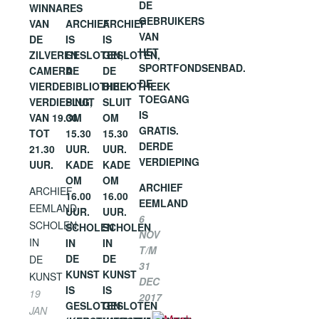
DE
WINNARES
GEBRUIKERS
VAN
ARCHIEF
ARCHIEF
VAN
DE
IS
IS
HET
ZILVEREN
GESLOTEN,
GESLOTEN,
SPORTFONDSENBAD.
CAMERA.
DE
DE
DE
VIERDE
BIBLIOTHEEK
BIBLIOTHEEK
TOEGANG
VERDIEPING,
SLUIT
SLUIT
IS
VAN 19.30
OM
OM
GRATIS.
TOT
15.30
15.30
DERDE
21.30
UUR.
UUR.
VERDIEPING
UUR.
KADE
KADE
OM
OM
ARCHIEF
ARCHIEF
16.00
16.00
EEMLAND
EEMLAND,
UUR.
UUR.
6
SCHOLEN
SCHOLEN
SCHOLEN
NOV
IN
IN
IN
T/M
DE
DE
DE
31
KUNST
KUNST
KUNST
DEC
IS
IS
19
2017
GESLOTEN
GESLOTEN
JAN