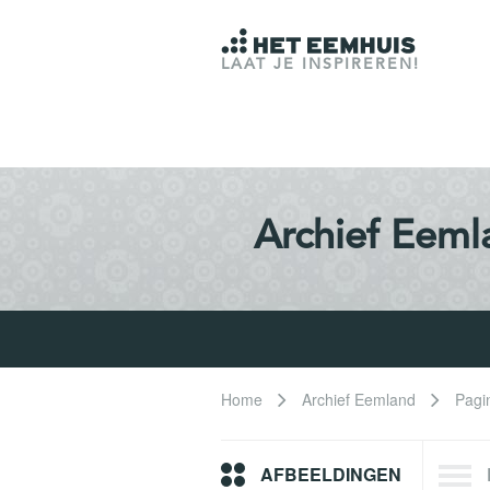
LAAT JE INSPIREREN!
Archief Eeml
Home
Archief Eemland
Pagi
AFBEELDINGEN