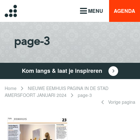
MENU
AGENDA
page-3
Kom langs & laat je inspireren
Home
NIEUWE EEMHUIS PAGINA IN DE STAD
AMERSFOORT JANUARI 2024
page-3
Vorige pagina