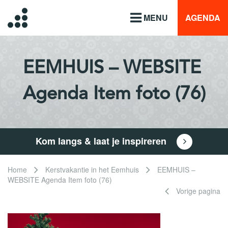
MENU
AGENDA
EEMHUIS – WEBSITE
Agenda Item foto (76)
Kom langs & laat je inspireren
Home
Kerstvakantie in het Eemhuis
EEMHUIS –
WEBSITE Agenda Item foto (76)
Vorige pagina