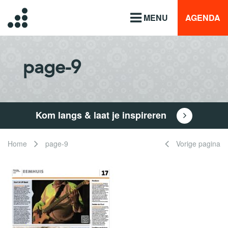
MENU
AGENDA
page-9
Kom langs & laat je inspireren
Home
page-9
Vorige pagina