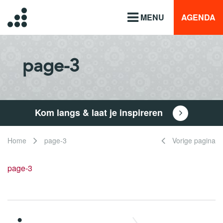
MENU
AGENDA
page-3
Kom langs & laat je inspireren
Home
page-3
Vorige pagina
page-3