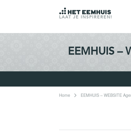
LAAT JE INSPIREREN!
EEMHUIS – W
Home
EEMHUIS – WEBSITE Agend