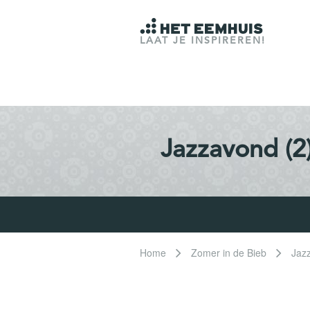
LAAT JE INSPIREREN!
Jazzavond (2
Home
Zomer in de Bieb
Jaz