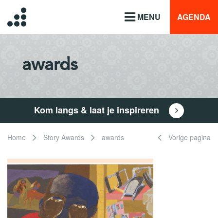
MENU
AGENDA
awards
Kom langs & laat je inspireren
Home
Story Awards
awards
Vorige pagina