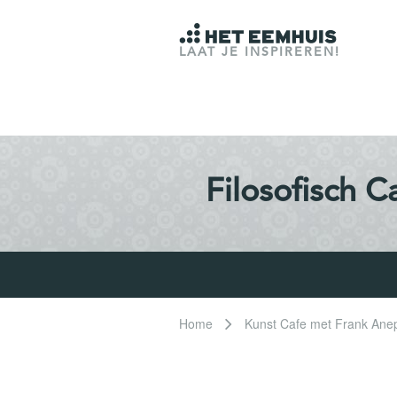
LAAT JE INSPIREREN!
Filosofisch C
Home
Kunst Cafe met Frank Ane