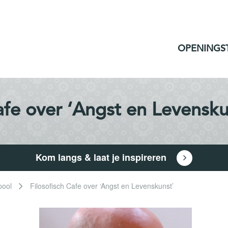
OPENINGS
afe over ‘Angst en Levensku
Kom langs & laat je inspireren
pool
Filosofisch Cafe over ‘Angst en Levenskunst’