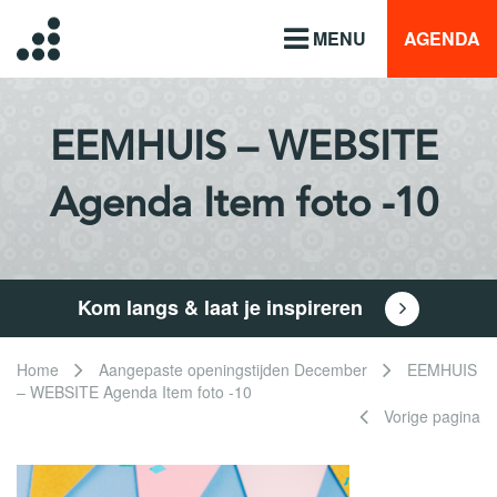
MENU
AGENDA
EEMHUIS – WEBSITE
Agenda Item foto -10
Kom langs & laat je inspireren
Home
Aangepaste openingstijden December
EEMHUIS
– WEBSITE Agenda Item foto -10
Vorige pagina