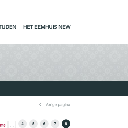
TIJDEN
HET EEMHUIS NEW
Vorige pagina
4
5
6
7
8
nte
...