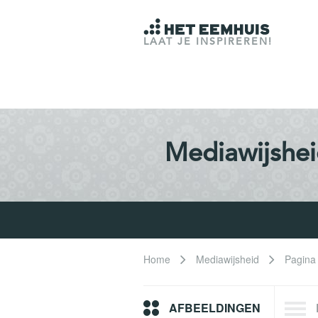
LAAT JE INSPIREREN!
Mediawijshe
Home
Mediawijsheid
Pagina
AFBEELDINGEN