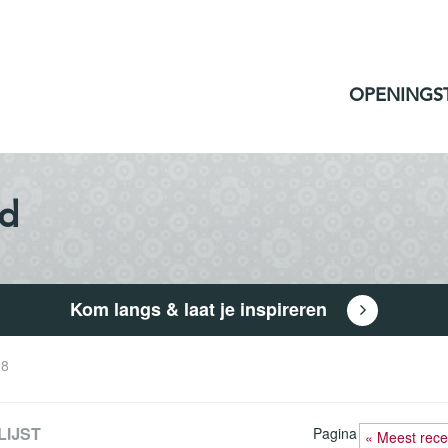
OPENINGS
id
Kom langs & laat je inspireren
 8
LIJST
Pagina
« Meest rece