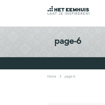
LAAT JE INSPIREREN!
page-6
Home
page-6