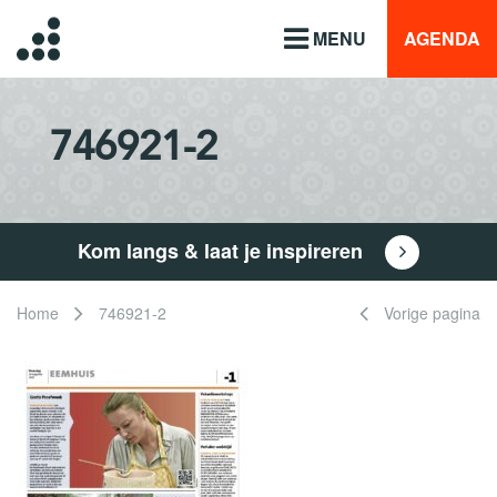
MENU
AGENDA
746921-2
Kom langs & laat je inspireren
Home
746921-2
Vorige pagina